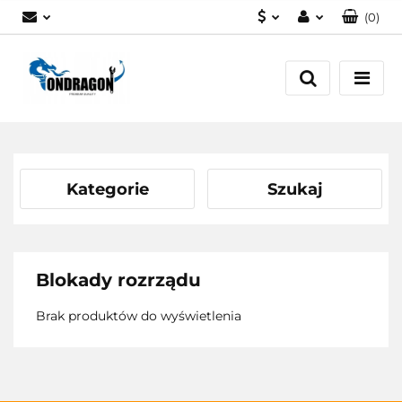
(
0
)
PLN
Zaloguj się
EUR
Załóż konto
Dodaj zgłoszenie
Zgody cookies
Kategorie
Szukaj
Blokady rozrządu
Brak produktów do wyświetlenia