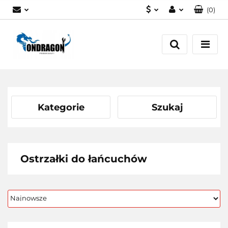
(
0
)
PLN
Zaloguj się
EUR
Załóż konto
Dodaj zgłoszenie
Zgody cookies
Kategorie
Szukaj
Ostrzałki do łańcuchów