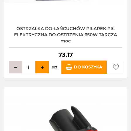
OSTRZAŁKA DO ŁAŃCUCHÓW PILAREK PIŁ
ELEKTRYCZNA DO OSTRZENIA 650W TARCZA
moc
73.17
szt.
DO KOSZYKA
Do
przecho