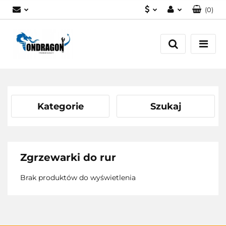
(
0
)
PLN
Zaloguj się
EUR
Załóż konto
Dodaj zgłoszenie
Zgody cookies
Kategorie
Szukaj
Zgrzewarki do rur
Brak produktów do wyświetlenia