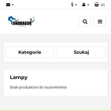
(
0
)
PLN
Zaloguj się
EUR
Załóż konto
Dodaj zgłoszenie
Zgody cookies
Kategorie
Szukaj
Lampy
Brak produktów do wyświetlenia