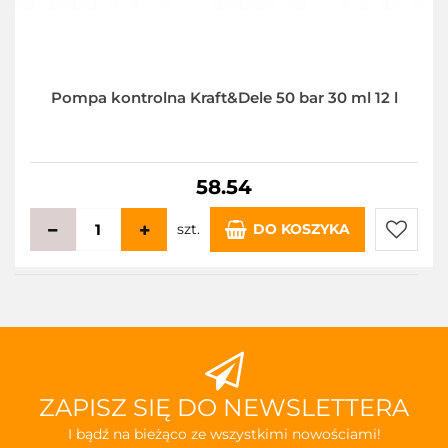
Pompa kontrolna Kraft&Dele 50 bar 30 ml 12 l
58.54
szt.
DO KOSZYKA
Do
przecho
ZAPISZ SIĘ DO NEWSLETTERA
I bądź na bieżąco ze wszystkimi nowościami!