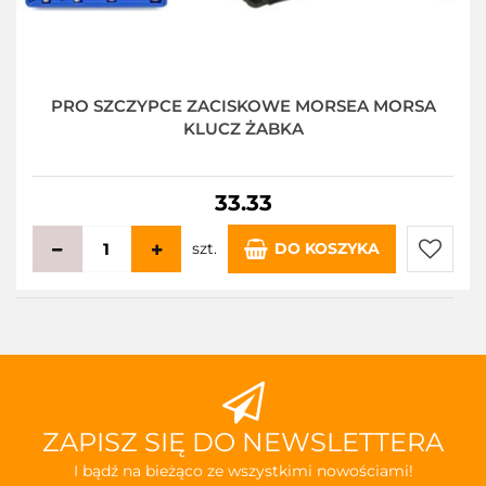
PRO SZCZYPCE ZACISKOWE MORSEA MORSA
KLUCZ ŻABKA
33.33
szt.
DO KOSZYKA
Do
przecho
ZAPISZ SIĘ DO NEWSLETTERA
I bądź na bieżąco ze wszystkimi nowościami!