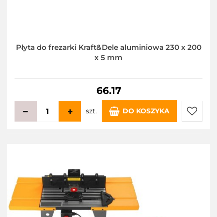
Płyta do frezarki Kraft&Dele aluminiowa 230 x 200
x 5 mm
66.17
szt.
DO KOSZYKA
Do
przecho