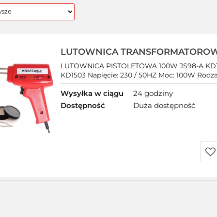
LUTOWNICA TRANSFORMATOROW
SOLIDNA BUDOWA DIODA LED PI
LUTOWNICA PISTOLETOWA 100W JS98-A KD15
ZESTAW
KD1503 Napięcie: 230 / 50HZ Moc: 100W Rodzaj 
Wysyłka w ciągu
24 godziny
Dostępność
Duża dostępność
Do
prz