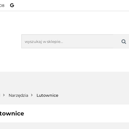
08
NOWOŚCI
BESTSELLERY
WSZYSTKIE TOWARY
ORIE
NOWOŚCI
BESTSELLERY
WSZYSTKIE TOWARY
d
Narzędzia
Lutownice
townice