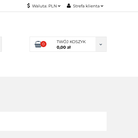
Waluta:
PLN
Strefa klienta
KONTAKT
PLN
Zaloguj się
EUR
Załóż konto
Dodaj zgłoszenie
TWÓJ KOSZYK
0
Zgody cookies
0,00 zł
KONTAKT