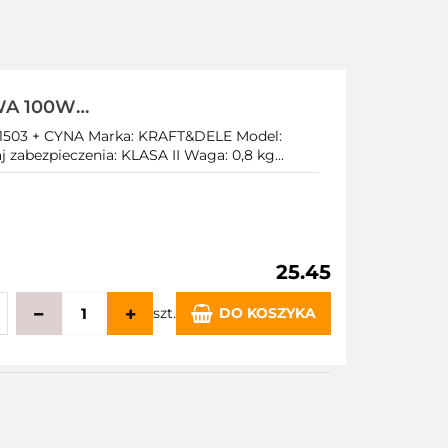
A 100W
STOLET +
03 + CYNA Marka: KRAFT&DELE Model:
zabezpieczenia: KLASA II Waga: 0,8 kg...
25.45
szt.
DO KOSZYKA
echowalni