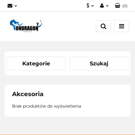
(
0
)
PLN
Zaloguj się
EUR
Załóż konto
Dodaj zgłoszenie
Zgody cookies
Kategorie
Szukaj
Akcesoria
Brak produktów do wyświetlenia