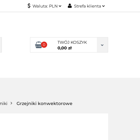
Waluta:
PLN
Strefa klienta
KONTAKT
PLN
Zaloguj się
EUR
Załóż konto
Dodaj zgłoszenie
TWÓJ KOSZYK
0
Zgody cookies
0,00 zł
KONTAKT
niki
Grzejniki konwektorowe