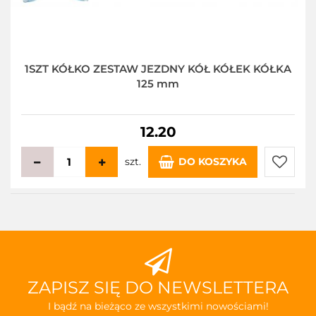
1SZT KÓŁKO ZESTAW JEZDNY KÓŁ KÓŁEK KÓŁKA
125 mm
12.20
szt.
DO KOSZYKA
Do
przecho
ZAPISZ SIĘ DO NEWSLETTERA
I bądź na bieżąco ze wszystkimi nowościami!