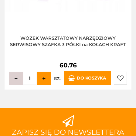
WÓZEK WARSZTATOWY NARZĘDZIOWY
SERWISOWY SZAFKA 3 PÓŁKI na KOŁACH KRAFT
60.76
szt.
DO KOSZYKA
Do
przecho
ZAPISZ SIĘ DO NEWSLETTERA