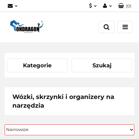
(
0
)
PLN
Zaloguj się
EUR
Załóż konto
Dodaj zgłoszenie
Zgody cookies
Kategorie
Szukaj
Wózki, skrzynki i organizery na
narzędzia