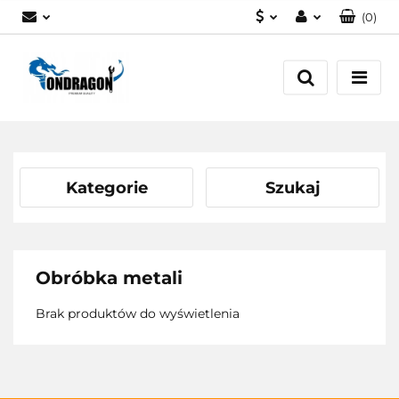
(
0
)
PLN
Zaloguj się
EUR
Załóż konto
Dodaj zgłoszenie
Zgody cookies
Kategorie
Szukaj
Obróbka metali
Brak produktów do wyświetlenia