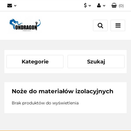
(
0
)
PLN
Zaloguj się
EUR
Załóż konto
Dodaj zgłoszenie
Zgody cookies
Kategorie
Szukaj
Noże do materiałów izolacyjnych
Brak produktów do wyświetlenia