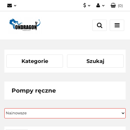
(
0
)
PLN
Zaloguj się
EUR
Załóż konto
Dodaj zgłoszenie
Zgody cookies
Kategorie
Szukaj
Pompy ręczne