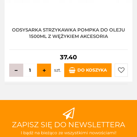
ODSYSARKA STRZYKAWKA POMPKA DO OLEJU
1500ML Z WĘŻYKIEM AKCESORIA
37.40
szt.
DO KOSZYKA
Do
przecho
ZAPISZ SIĘ DO NEWSLETTERA
I bądź na bieżąco ze wszystkimi nowościami!