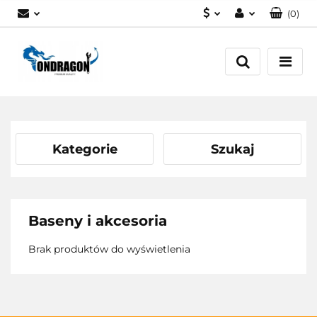
(
0
)
PLN
Zaloguj się
EUR
Załóż konto
Dodaj zgłoszenie
Zgody cookies
Kategorie
Szukaj
Baseny i akcesoria
Brak produktów do wyświetlenia