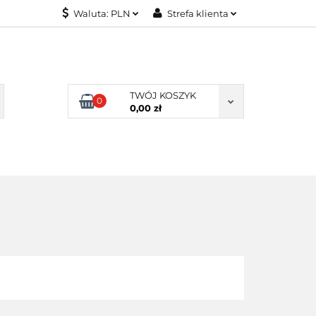
Waluta:
PLN
Strefa klienta
KONTAKT
PLN
Zaloguj się
EUR
Załóż konto
Dodaj zgłoszenie
TWÓJ KOSZYK
0
Zgody cookies
0,00 zł
KONTAKT