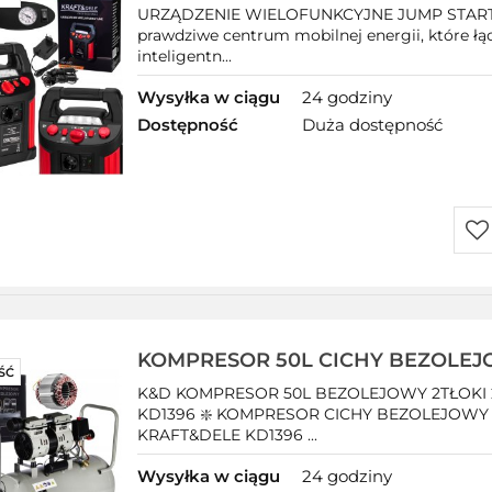
1200/700A 26Ah 12V INWERTER +
URZĄDZENIE WIELOFUNKCYJNE JUMP START
prawdziwe centrum mobilnej energii, które łą
inteligentn...
Wysyłka w ciągu
24 godziny
Dostępność
Duża dostępność
Do
prz
KOMPRESOR 50L CICHY BEZOLE
ŚĆ
SPREŻARKA POWIETRZA CIŚNIENI
K&D KOMPRESOR 50L BEZOLEJOWY 2TŁOKI
KD1396
KD1396 ❇️ KOMPRESOR CICHY BEZOLEJOWY 
KRAFT&DELE KD1396 ...
Wysyłka w ciągu
24 godziny