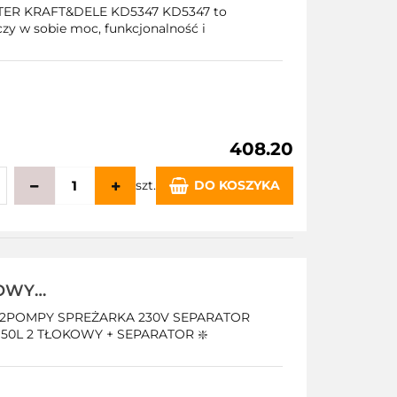
 OŚWIETLENIE
ER KRAFT&DELE KD5347 KD5347 to
czy w sobie moc, funkcjonalność i
408.20
szt.
DO KOSZYKA
echowalni
JOWY
E 290/min
 2POMPY SPREŻARKA 230V SEPARATOR
50L 2 TŁOKOWY + SEPARATOR ❇️