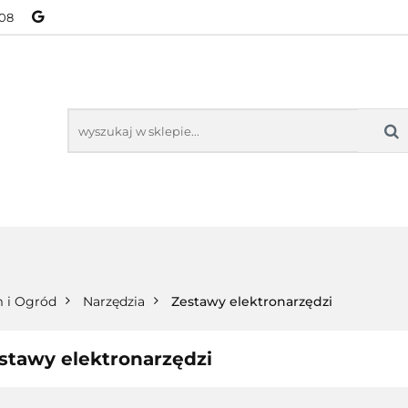
08
NOWOŚCI
BESTSELLERY
WSZYSTKIE TOWARY
ORIE
NOWOŚCI
BESTSELLERY
WSZYSTKIE TOWARY
 i Ogród
Narzędzia
Zestawy elektronarzędzi
stawy elektronarzędzi