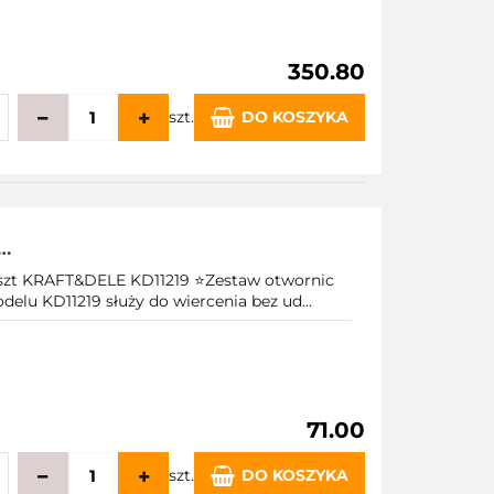
350.80
szt.
DO KOSZYKA
echowalni
 CERAMIKI M14
 KRAFT&DELE KD11219 ⭐Zestaw otwornic
elu KD11219 służy do wiercenia bez ud...
71.00
szt.
DO KOSZYKA