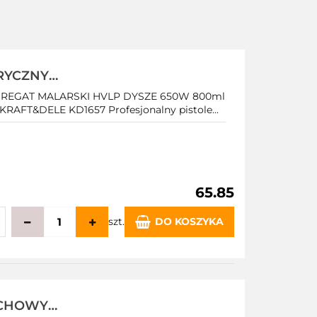
RYCZNY
 650W 800ml
REGAT MALARSKI HVLP DYSZE 650W 800ml
RAFT&DELE KD1657 Profesjonalny pistole...
65.85
szt.
DO KOSZYKA
echowalni
UCHOWY