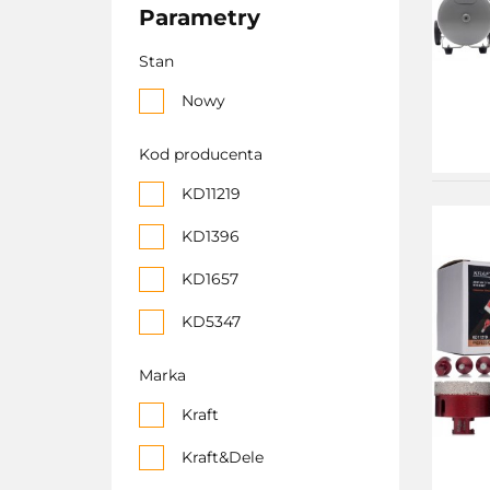
Parametry
Stan
Nowy
Kod producenta
KD11219
KD1396
KD1657
KD5347
Marka
Kraft
Kraft&Dele