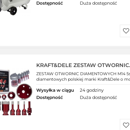
Dostępność
Duża dostępność
Do
prz
KRAFT&DELE ZESTAW OTWORNIC
DIAMENTOWYCH 5 EL 6-68mm DO
ZESTAW OTWORNIC DIAMENTOWYCH M14 5szt
KD11219
diamentowych polskiej marki Kraft&Dele o mod
Wysyłka w ciągu
24 godziny
Dostępność
Duża dostępność