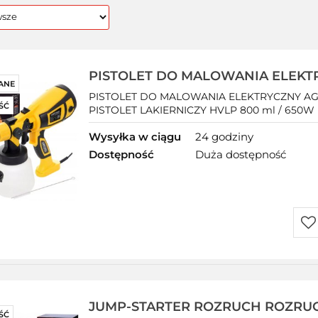
PISTOLET DO MALOWANIA ELEKT
ANE
AGREGAT MALARSKI HVLP DYSZE
PISTOLET DO MALOWANIA ELEKTRYCZNY AG
ŚĆ
PISTOLET LAKIERNICZY HVLP 800 ml / 650W K
Wysyłka w ciągu
24 godziny
Dostępność
Duża dostępność
Do
prz
JUMP-STARTER ROZRUCH ROZR
ŚĆ