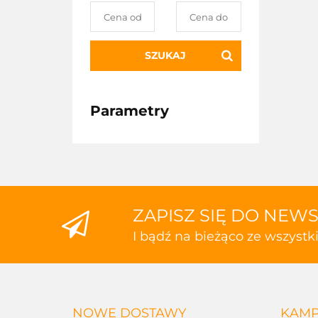
SZUKAJ
Parametry
ZAPISZ SIĘ DO NEW
I bądź na bieżąco ze wszyst
NOWE DOSTAWY
KAMP