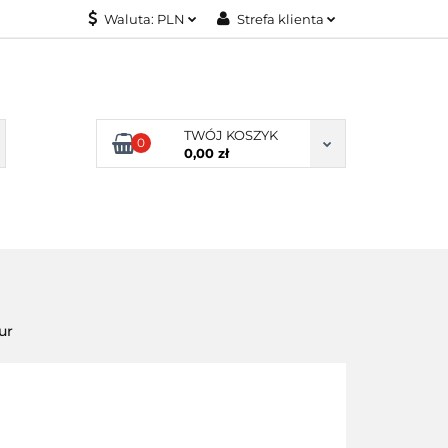
Waluta:
PLN
Strefa klienta
KONTAKT
PLN
Zaloguj się
EUR
Załóż konto
Dodaj zgłoszenie
TWÓJ KOSZYK
0
Zgody cookies
0,00 zł
KONTAKT
ur