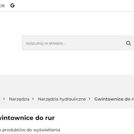
08
NOWOŚCI
BESTSELLERY
WSZYSTKIE TOWARY
ORIE
NOWOŚCI
BESTSELLERY
WSZYSTKIE TOWARY
d
Narzędzia
Narzędzia hydrauliczne
Gwintownice do r
intownice do rur
k produktów do wyświetlenia