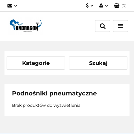
(
0
)
PLN
Zaloguj się
EUR
Załóż konto
Dodaj zgłoszenie
Zgody cookies
Kategorie
Szukaj
Podnośniki pneumatyczne
Brak produktów do wyświetlenia