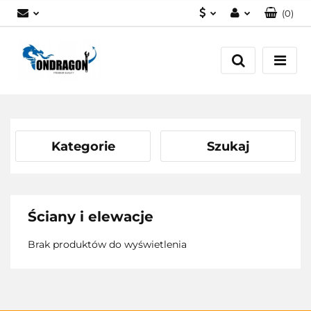
(
0
)
PLN
Zaloguj się
EUR
Załóż konto
Dodaj zgłoszenie
Zgody cookies
Kategorie
Szukaj
Ściany i elewacje
Brak produktów do wyświetlenia