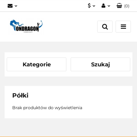
(
0
)
PLN
Zaloguj się
EUR
Załóż konto
Dodaj zgłoszenie
Zgody cookies
Kategorie
Szukaj
Półki
Brak produktów do wyświetlenia