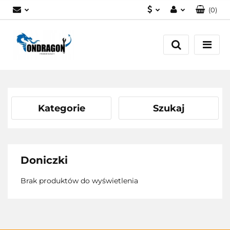
(
0
)
PLN
Zaloguj się
EUR
Załóż konto
Dodaj zgłoszenie
Zgody cookies
Kategorie
Szukaj
Doniczki
Brak produktów do wyświetlenia