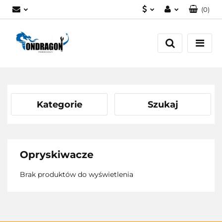
(
0
)
PLN
Zaloguj się
EUR
Załóż konto
Dodaj zgłoszenie
Zgody cookies
Kategorie
Szukaj
Opryskiwacze
Brak produktów do wyświetlenia