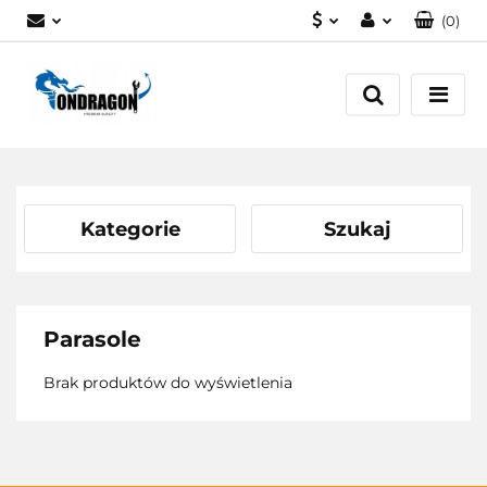
(
0
)
PLN
Zaloguj się
EUR
Załóż konto
Dodaj zgłoszenie
Zgody cookies
Kategorie
Szukaj
Parasole
Brak produktów do wyświetlenia