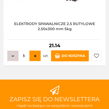
ELEKTRODY SPAWALNICZE 2.5 RUTYLOWE
2.50x300 mm 5kg
21.14
szt.
DO KOSZYKA
Do
przecho
ZAPISZ SIĘ DO NEWSLETTERA
I bądź na bieżąco ze wszystkimi nowościami!