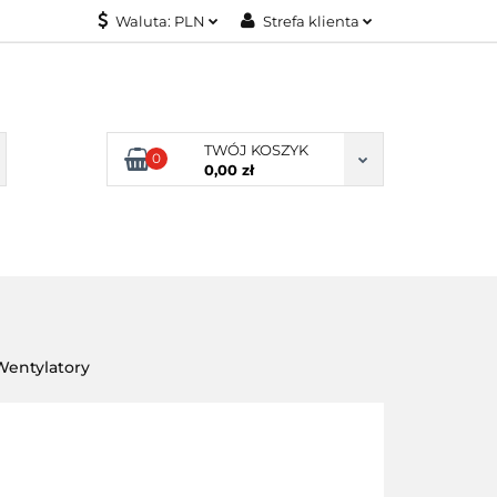
Waluta:
PLN
Strefa klienta
KONTAKT
PLN
Zaloguj się
EUR
Załóż konto
Dodaj zgłoszenie
TWÓJ KOSZYK
0
Zgody cookies
0,00 zł
KONTAKT
Wentylatory