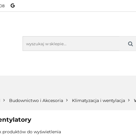
08
NOWOŚCI
BESTSELLERY
WSZYSTKIE TOWARY
ORIE
NOWOŚCI
BESTSELLERY
WSZYSTKIE TOWARY
d
Budownictwo i Akcesoria
Klimatyzacja i wentylacja
ntylatory
k produktów do wyświetlenia