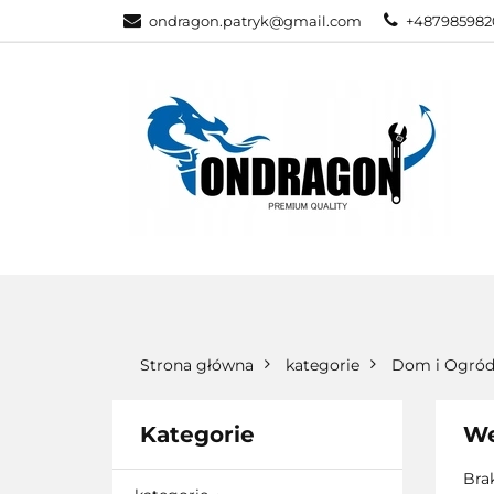
ondragon.patryk@gmail.com
+487985982
KATEGORIE
WSZYSTKIE KATEGORIE
KATEG
Strona główna
kategorie
Dom i Ogró
Kategorie
We
Bra