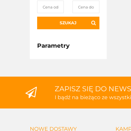
SZUKAJ
Parametry
ZAPISZ SIĘ DO NEW
I bądź na bieżąco ze wszyst
NOWE DOSTAWY
KAMP