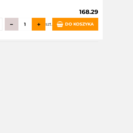
168.29
szt.
DO KOSZYKA
echowalni