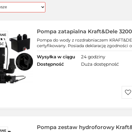
Pompa zatapialna Kraft&Dele 3200
ANE
KD764
Pompa do wody z rozdrabniaczem KRAFT&DELE 
ŚĆ
certyfikowany. Posiada deklarację zgodności o
Wysyłka w ciągu
24 godziny
Dostępność
Duża dostępność
Do
prz
Pompa zestaw hydroforowy Kraft
ANE