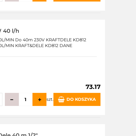
echowalni
 40 l/h
MIN Do 40m 230V KRAFTDELE KD812
/MIN KRAFT&DELE KD812 DANE
73.17
szt.
DO KOSZYKA
echowalni
ele 40 m 1/2"