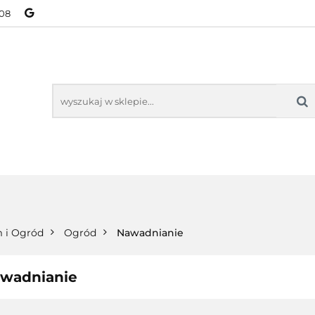
08
NOWOŚCI
BESTSELLERY
WSZYSTKIE TOWARY
ORIE
NOWOŚCI
BESTSELLERY
WSZYSTKIE TOWARY
 i Ogród
Ogród
Nawadnianie
wadnianie