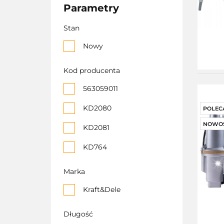
Parametry
Stan
Nowy
Kod producenta
563059011
KD2080
POLEC
NOWO
KD2081
KD764
KD807
Marka
KD812
Kraft&Dele
od9160
Długość