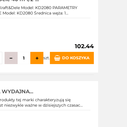
raft&Dele Model: KD2080 PARAMETRY
del: KD2080 Średnica węża: 1...
102.44
szt.
DO KOSZYKA
echowalni
A WYDAJNA
MIN 1" 5,2km
kty tej marki charakteryzują się
 niezwykle ważne w dzisiejszych czasac...