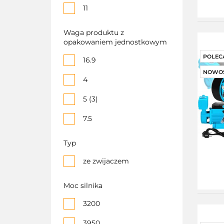
11
Waga produktu z
opakowaniem jednostkowym
POLEC
16.9
NOWO
4
5 (3)
7.5
9
Typ
9.9
ze zwijaczem
Moc silnika
3200
3950