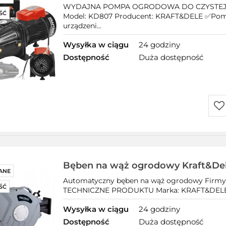
3900 l/h
WYDAJNA POMPA OGRODOWA DO CZYSTEJ W
ŚĆ
Model: KD807 Producent: KRAFT&DELE ✅Pom
urządzeni...
Wysyłka w ciągu
24 godziny
Dostępność
Duża dostępność
Do
prz
Bęben na wąż ogrodowy Kraft&Dele
ANE
cala
Automatyczny bęben na wąż ogrodowy Firmy
ŚĆ
TECHNICZNE PRODUKTU Marka: KRAFT&DELE M
Wysyłka w ciągu
24 godziny
Dostępność
Duża dostępność