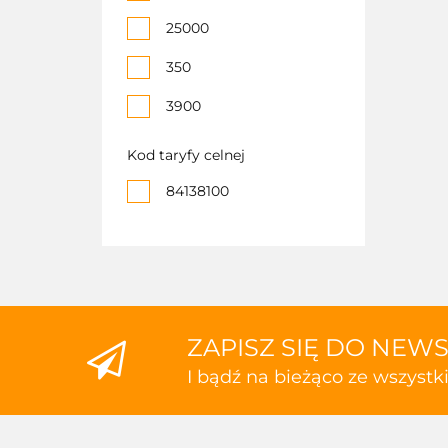
25000
350
3900
40
Kod taryfy celnej
84138100
ZAPISZ SIĘ DO NEW
I bądź na bieżąco ze wszyst