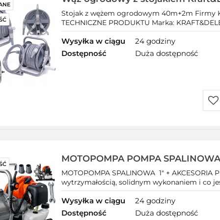
ANE
PCV
Stojak z wężem ogrodowym 40m+2m Firmy K
ŚĆ
TECHNICZNE PRODUKTU Marka: KRAFT&DELE Mo
Wysyłka w ciągu
24 godziny
Dostępność
Duża dostępność
Do
prz
MOTOPOMPA POMPA SPALINOW
ŚĆ
ŁATWE ZASYSANIE DO WODY 350L/
MOTOPOMPA SPALINOWA 1" + AKCESORIA Produ
wytrzymałością, solidnym wykonaniem i co jest
Wysyłka w ciągu
24 godziny
Dostępność
Duża dostępność