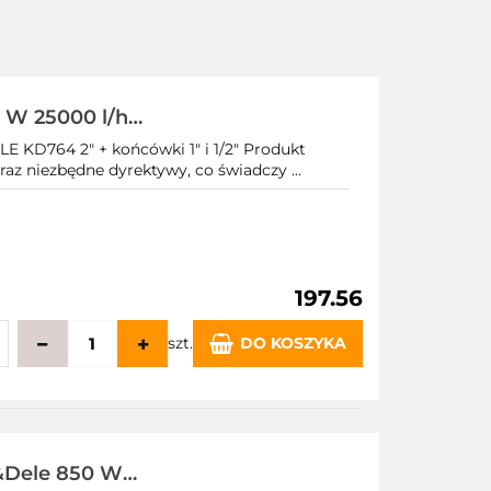
 W 25000 l/h
KD764 2" + końcówki 1" i 1/2" Produkt
raz niezbędne dyrektywy, co świadczy ...
197.56
szt.
DO KOSZYKA
echowalni
&Dele 850 W