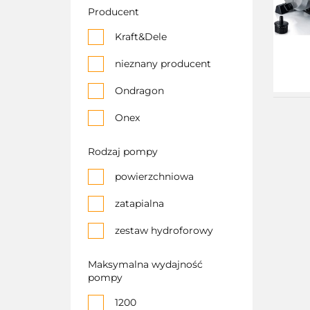
Producent
Kraft&Dele
nieznany producent
Ondragon
Onex
Rodzaj pompy
powierzchniowa
zatapialna
zestaw hydroforowy
Maksymalna wydajność
pompy
1200