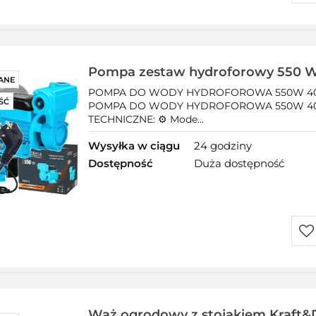
Do
prz
Pompa zestaw hydroforowy 550 W
ANE
POMPA DO WODY HYDROFOROWA 550W 40L/
ŚĆ
POMPA DO WODY HYDROFOROWA 550W 40L
TECHNICZNE: ⚙️ Mode...
Wysyłka w ciągu
24 godziny
Dostępność
Duża dostępność
Do
prz
Wąż ogrodowy z stojakiem Kraft&D