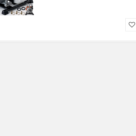
Do
prz