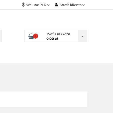
Waluta:
PLN
Strefa klienta
KONTAKT
PLN
Zaloguj się
EUR
Załóż konto
Dodaj zgłoszenie
TWÓJ KOSZYK
0
Zgody cookies
0,00 zł
KONTAKT