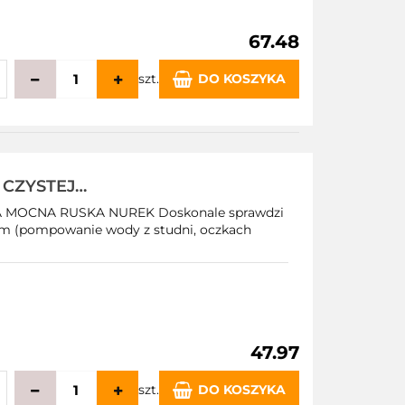
67.48
szt.
DO KOSZYKA
echowalni
CZYSTEJ
BRANOWE ONEX
OCNA RUSKA NUREK Doskonale sprawdzi
 (pompowanie wody z studni, oczkach
47.97
szt.
DO KOSZYKA