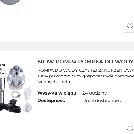
Do
prz
600W POMPA POMPKA DO WODY 
ANE
ZATAPIALNA RUSKA NUREK MEM
POMPA DO WODY CZYSTEJ ZANURZENIOWA M
ŚĆ
się w przydomowym gospodarstwie domowym
wodnych) i roln...
Wysyłka w ciągu
24 godziny
Dostępność
Duża dostępność