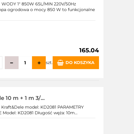
ODY 1" 850W 65L/MIN 220V/50Hz
pa ogrodowa o mocy 850 W to funkcjonalne
165.04
szt.
DO KOSZYKA
echowalni
 10 m + 1 m 3/4
 Kraft&Dele model: KD2081 PARAMETRY
odel: KD2081 Długość węża: 10m...