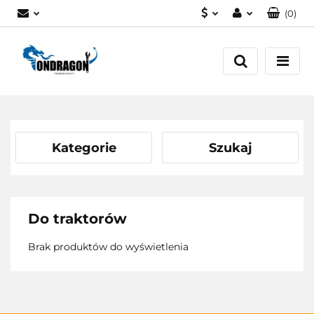
(
0
)
PLN
Zaloguj się
EUR
Załóż konto
Dodaj zgłoszenie
Zgody cookies
Kategorie
Szukaj
Do traktorów
Brak produktów do wyświetlenia