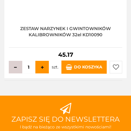
ZESTAW NARZYNEK I GWINTOWNIKÓW
KALIBROWNIKÓW 32el KD10090
45.17
szt.
DO KOSZYKA
Do
przecho
ZAPISZ SIĘ DO NEWSLETTERA
I bądź na bieżąco ze wszystkimi nowościami!