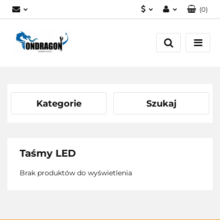
(
0
)
PLN
Zaloguj się
EUR
Załóż konto
Dodaj zgłoszenie
Zgody cookies
Kategorie
Szukaj
Taśmy LED
Brak produktów do wyświetlenia