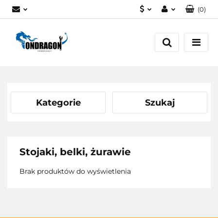
(
0
)
PLN
Zaloguj się
EUR
Załóż konto
Dodaj zgłoszenie
Zgody cookies
Kategorie
Szukaj
Stojaki, belki, żurawie
Brak produktów do wyświetlenia