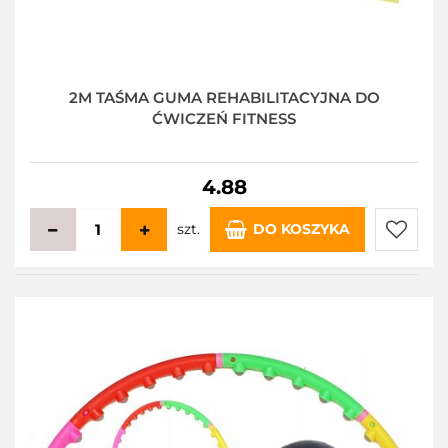
2M TAŚMA GUMA REHABILITACYJNA DO
ĆWICZEŃ FITNESS
4.88
szt.
DO KOSZYKA
Do
przecho