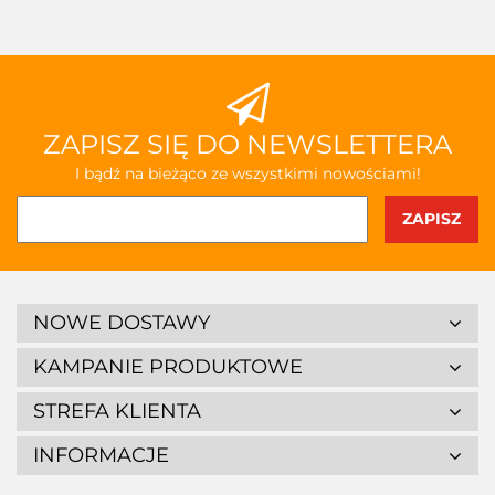
przecho
ZAPISZ SIĘ DO NEWSLETTERA
I bądź na bieżąco ze wszystkimi nowościami!
NOWE DOSTAWY
KAMPANIE PRODUKTOWE
STREFA KLIENTA
INFORMACJE