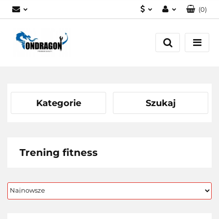
(
0
)
PLN
Zaloguj się
EUR
Załóż konto
Dodaj zgłoszenie
Zgody cookies
Kategorie
Szukaj
Trening fitness